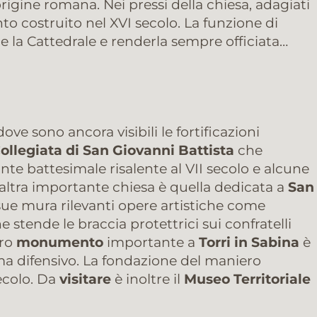
origine romana. Nei pressi della chiesa, adagiati
to costruito nel XVI secolo. La funzione di
re la Cattedrale e renderla sempre officiata…
 dove sono ancora visibili le fortificazioni
ollegiata di San Giovanni Battista
che
nte battesimale risalente al VII secolo e alcune
n’altra importante chiesa è quella dedicata a
San
 sue mura rilevanti opere artistiche come
e stende le braccia protettrici sui confratelli
ro
monumento
importante a
Torri in Sabina
è
ma difensivo. La fondazione del maniero
secolo. Da
visitare
è inoltre il
Museo Territoriale