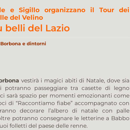
e e Sigillo organizzano il Tour dei
lle del Velino
ù belli del Lazio
a Borbona e dintorni
orbona
vestirà i magici abiti di Natale, dove sia
li potranno passeggiare tra casette di legno
 ci sarà spazio per momenti emozionanti come
le voci di “Raccontiamo fiabe” accompagnato con
tranno decorare l’albero di natale con palle
noltre potranno consegnare le letterine a Babbo
oi folletti del paese delle renne.